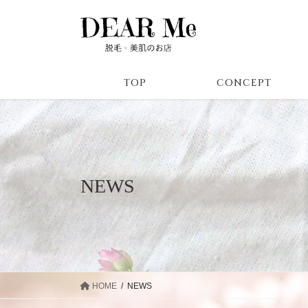
コ
ナ
ン
ビ
テ
ゲ
ン
ー
ツ
シ
TOP
CONCEPT
に
ョ
移
ン
動
に
移
動
NEWS
HOME
NEWS