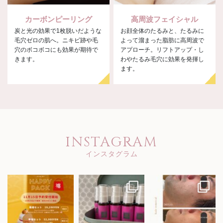
カーボンピーリング
高周波フェイシャル
炭と光の効果で1枚脱いだような
お顔全体のたるみと、たるみに
毛穴ゼロの肌へ。ニキビ跡や毛
よって溜まった脂肪に高周波で
穴のボコボコにも効果が期待で
アプローチ。リフトアップ・し
きます。
わやたるみ毛穴に効果を発揮し
ます。
INSTAGRAM
インスタグラム