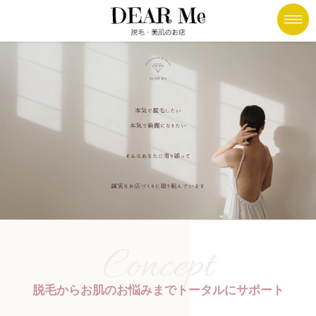
コ
ナ
ン
ビ
テ
ゲ
ン
ー
ツ
シ
に
ョ
移
ン
動
に
移
動
Concept
脱毛からお肌のお悩みまでトータルにサポート